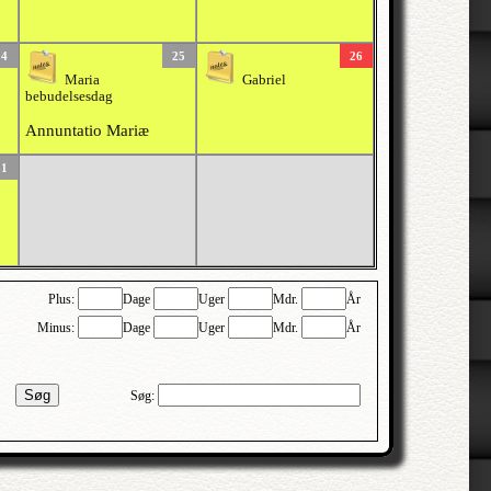
24
25
26
Maria
Gabriel
bebudelsesdag
Annuntatio Mariæ
31
Plus:
Dage
Uger
Mdr.
År
Minus:
Dage
Uger
Mdr.
År
Søg
Søg: