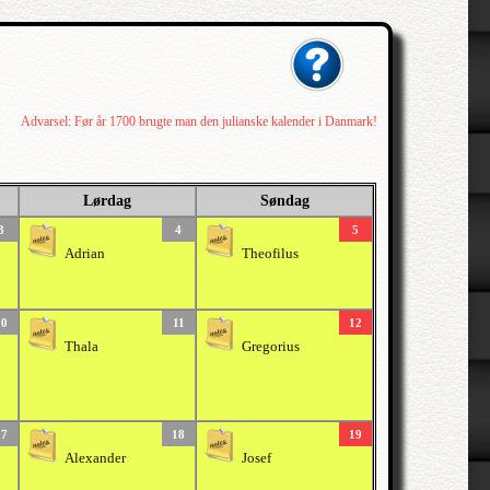
Advarsel: Før år 1700 brugte man den julianske kalender i Danmark!
Lørdag
Søndag
3
4
5
Adrian
Theofilus
10
11
12
Thala
Gregorius
17
18
19
Alexander
Josef