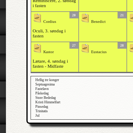
Reminiscere, 2. søndag
i fasten
20
21
Cordius
Benedict
Oculi, 3. søndag i
fasten
27
28
Kastor
Eustacius
Lætare, 4. søndag i
fasten - Midfaste
Hellig tre konger
Septuagesima
Fastelavn
Påskedag
Store Bededag
Kristi Himmelfart
Pinsedag
Trinitatis
Jul