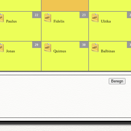
22
23
Paulus
Fidelis
Ulrika
29
30
Jonas
Quirnus
Balbinas
Beregn