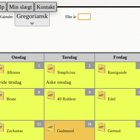
lp
Min slægt
Kontakt
Kalender:
Eller år:
Onsdag
Torsdag
Fredag
1
2
Albinus
Simplicius
Kunigunde
ide tirsdag
Aske onsdag
8
9
Beate
40 Riddere
Edel
15
16
Zacharias
Gudmund
Gertrud