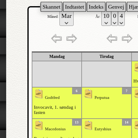
Skannet
Indtastet
Indeks
Genvej
Hjæ
Måned:
År:
Mandag
Tirsdag
Hv
6
7
Godtfred
Perputua
Invocavit, 1. søndag i
fasten
13
14
Macedonius
Eutyshius