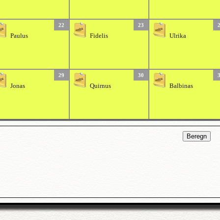
22
23
Paulus
Fidelis
Ulrika
29
30
Jonas
Quirnus
Balbinas
Beregn