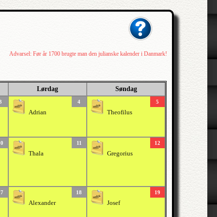
Advarsel: Før år 1700 brugte man den julianske kalender i Danmark!
Lørdag
Søndag
3
4
5
Adrian
Theofilus
10
11
12
Thala
Gregorius
17
18
19
Alexander
Josef