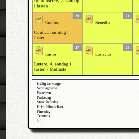
Reminiscere, 2. søndag
i fasten
20
21
Cordius
Benedict
Oculi, 3. søndag i
fasten
27
28
Kastor
Eustacius
Lætare, 4. søndag i
fasten - Midfaste
Hellig tre konger
Septuagesima
Fastelavn
Påskedag
Store Bededag
Kristi Himmelfart
Pinsedag
Trinitatis
Jul