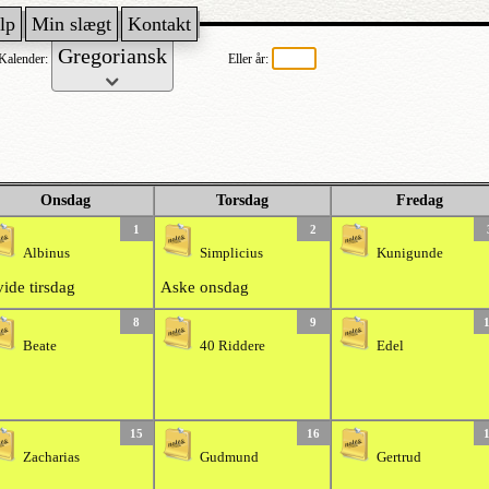
lp
Min slægt
Kontakt
Kalender:
Eller år:
Onsdag
Torsdag
Fredag
1
2
Albinus
Simplicius
Kunigunde
ide tirsdag
Aske onsdag
8
9
Beate
40 Riddere
Edel
15
16
Zacharias
Gudmund
Gertrud