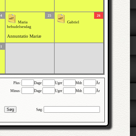
24
25
26
Maria
Gabriel
bebudelsesdag
Annuntatio Mariæ
31
Plus:
Dage
Uger
Mdr.
År
Minus:
Dage
Uger
Mdr.
År
Søg
Søg: