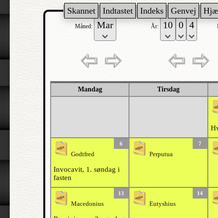
Skannet
Indtastet
Indeks
Genvej
Hjæ
Måned:
År:
Mandag
Tirsdag
Hv
6
7
Godtfred
Perputua
Invocavit, 1. søndag i
fasten
13
14
Macedonius
Eutyshius