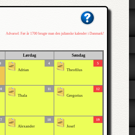
Advarsel: Før år 1700 brugte man den julianske kalender i Danmark!
Lørdag
Søndag
3
4
5
Adrian
Theofilus
10
11
12
Thala
Gregorius
17
18
19
Alexander
Josef