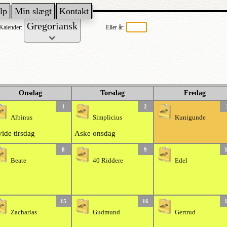
lp
Min slægt
Kontakt
Kalender:
Eller år:
Onsdag
Torsdag
Fredag
1
2
Albinus
Simplicius
Kunigunde
ide tirsdag
Aske onsdag
8
9
Beate
40 Riddere
Edel
15
16
Zacharias
Gudmund
Gertrud