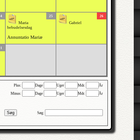
24
25
26
Maria
Gabriel
bebudelsesdag
Annuntatio Mariæ
31
Plus:
Dage
Uger
Mdr.
År
Minus:
Dage
Uger
Mdr.
År
Søg
Søg: