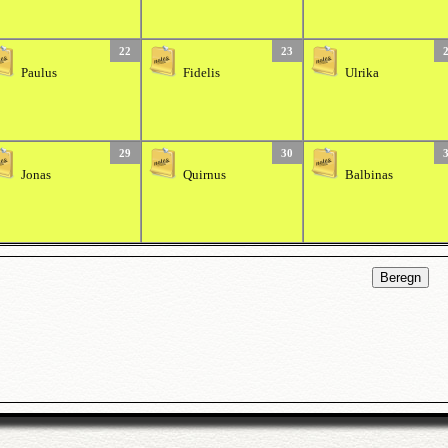
22
23
Paulus
Fidelis
Ulrika
29
30
Jonas
Quirnus
Balbinas
Beregn