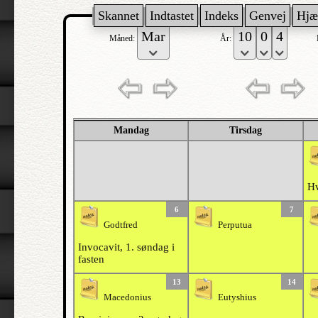
Skannet
Indtastet
Indeks
Genvej
Hjæ
Måned:
År:
Mandag
Tirsdag
Hv
6
7
Godtfred
Perputua
Invocavit, 1. søndag i
fasten
13
14
Macedonius
Eutyshius