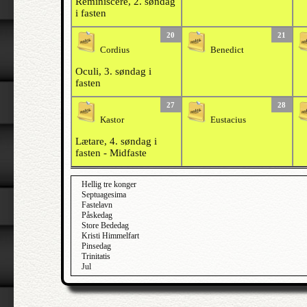
Reminiscere, 2. søndag
i fasten
20
21
Cordius
Benedict
Oculi, 3. søndag i
fasten
27
28
Kastor
Eustacius
Lætare, 4. søndag i
fasten - Midfaste
Hellig tre konger
Septuagesima
Fastelavn
Påskedag
Store Bededag
Kristi Himmelfart
Pinsedag
Trinitatis
Jul