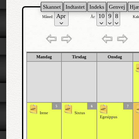
Skannet
Indtastet
Indeks
Genvej
Hjæ
Måned:
År:
Kal
Mandag
Tirsdag
Onsdag
5
6
7
Irene
Sixtus
Egesippus