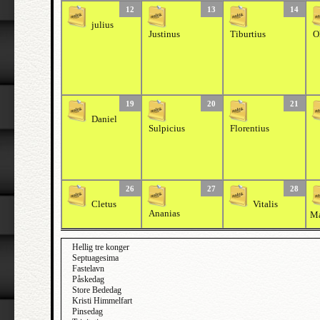
12
13
14
julius
Justinus
Tiburtius
O
19
20
21
Daniel
Sulpicius
Florentius
26
27
28
Cletus
Vitalis
Ananias
Ma
Hellig tre konger
Septuagesima
Fastelavn
Påskedag
Store Bededag
Kristi Himmelfart
Pinsedag