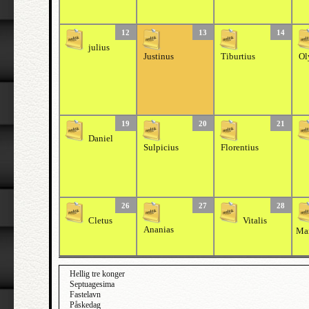
12
13
14
julius
Justinus
Tiburtius
Ol
19
20
21
Daniel
Sulpicius
Florentius
26
27
28
Cletus
Vitalis
Ananias
Mar
Hellig tre konger
Septuagesima
Fastelavn
Påskedag