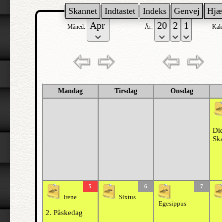
Skannet
Indtastet
Indeks
Genvej
Hjæ
Måned:
År:
Kal
Mandag
Tirsdag
Onsdag
Di
Sk
5
6
7
Irene
Sixtus
Egesippus
2. Påskedag