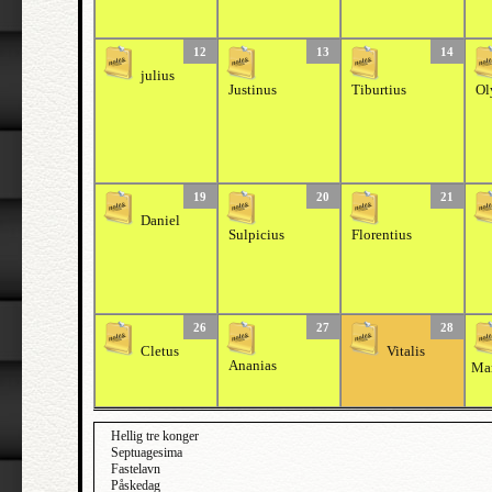
12
13
14
julius
Justinus
Tiburtius
Ol
19
20
21
Daniel
Sulpicius
Florentius
26
27
28
Cletus
Vitalis
Ananias
Mar
Hellig tre konger
Septuagesima
Fastelavn
Påskedag