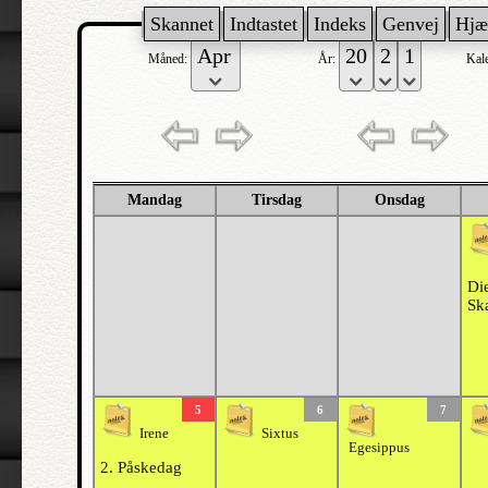
Skannet
Indtastet
Indeks
Genvej
Hjæ
Måned:
År:
Kal
Mandag
Tirsdag
Onsdag
Di
Sk
5
6
7
Irene
Sixtus
Egesippus
2. Påskedag