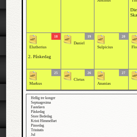
Justinus
Tib
Die
Skæ
18
19
20
Daniel
Elutherius
Sulpicius
Flo
2. Påskedag
25
26
27
Cletus
Markus
Ananias
Hellig tre konger
Septuagesima
Fastelavn
Påskedag
Store Bededag
Kristi Himmelfart
Pinsedag
Trinitatis
Jul