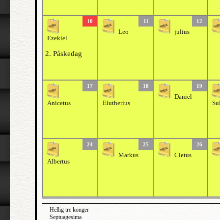
10
11
12
Leo
julius
Ezekiel
2. Påskedag
17
18
19
Daniel
Anicetus
Elutherius
Su
24
25
26
Markus
Cletus
Albertus
Hellig tre konger
Septuagesima