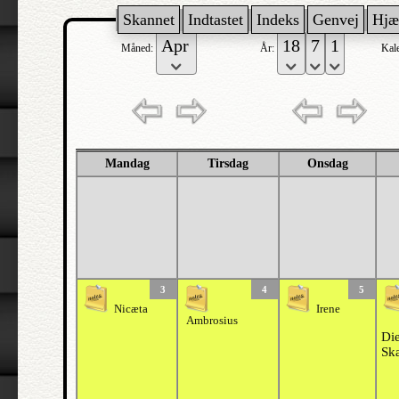
Skannet
Indtastet
Indeks
Genvej
Hjæ
Måned:
År:
Kal
Mandag
Tirsdag
Onsdag
3
4
5
Nicæta
Irene
Ambrosius
Die
Sk