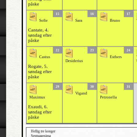
påske
15
16
17
Sofie
Sara
Bruno
Cantate, 4.
søndag efter
påske
22
23
24
Castus
Esthers
Desiderius
Rogate, 5.
søndag efter
påske
29
30
31
Vigand
Maximus
Petronella
Exaudi, 6.
søndag efter
påske
Hellig tre konger
Septuagesima