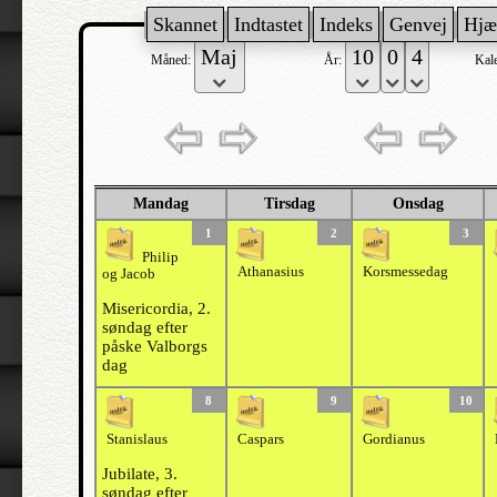
Skannet
Indtastet
Indeks
Genvej
Hjæ
Måned:
År:
Kal
Mandag
Tirsdag
Onsdag
1
2
3
Philip
Athanasius
Korsmessedag
og Jacob
Misericordia, 2.
søndag efter
påske Valborgs
dag
8
9
10
Stanislaus
Caspars
Gordianus
Jubilate, 3.
søndag efter