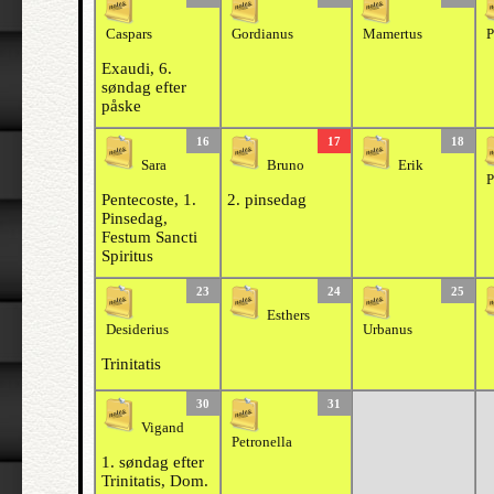
Caspars
Gordianus
Mamertus
P
Exaudi, 6.
søndag efter
påske
16
17
18
Sara
Bruno
Erik
P
Pentecoste, 1.
2. pinsedag
Pinsedag,
Festum Sancti
Spiritus
23
24
25
Esthers
Desiderius
Urbanus
Trinitatis
30
31
Vigand
Petronella
1. søndag efter
Trinitatis, Dom.