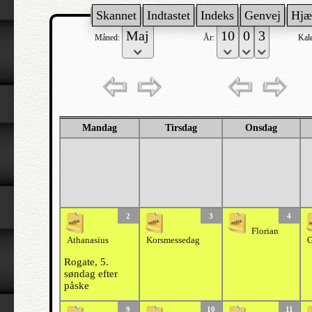
Skannet
Indtastet
Indeks
Genvej
Hjæ
Måned:
År:
Kal
Mandag
Tirsdag
Onsdag
2
3
4
Florian
Athanasius
Korsmessedag
G
Rogate, 5.
søndag efter
påske
9
10
11