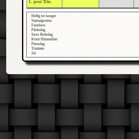
1. post Trin.
Hellig tre konger
Septuagesima
Fastelavn
Påskedag
Store Bededag
Kristi Himmelfart
Pinsedag
Trinitatis
Jul