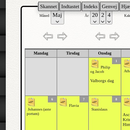
Skannet
Indtastet
Indeks
Genvej
Hjæ
Måned:
År:
Kal
Mandag
Tirsdag
Onsdag
1
Philip
Ath
og Jacob
Valborgs dag
6
7
8
Flavia
Johannes (ante
Stanislaus
portam)
Asc
Kris
Him