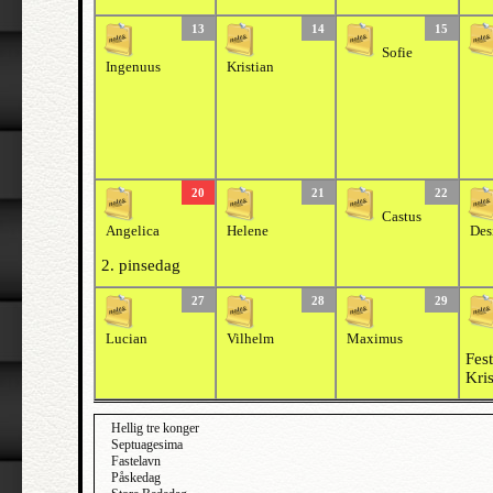
13
14
15
Sofie
Ingenuus
Kristian
20
21
22
Castus
Angelica
Helene
Des
2. pinsedag
27
28
29
Lucian
Vilhelm
Maximus
Fest
Kri
Hellig tre konger
Septuagesima
Fastelavn
Påskedag