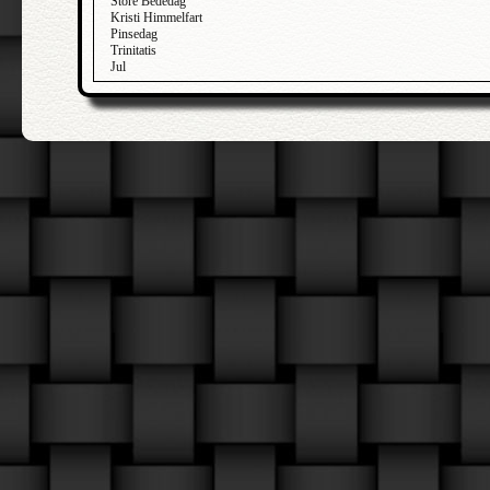
Store Bededag
Kristi Himmelfart
Pinsedag
Trinitatis
Jul