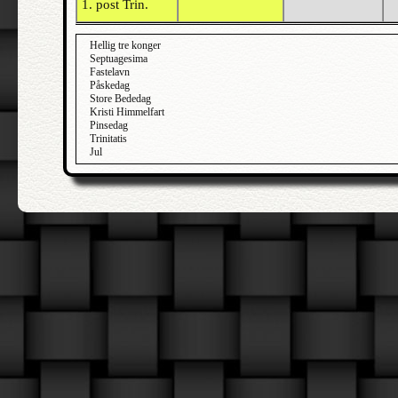
1. post Trin.
Hellig tre konger
Septuagesima
Fastelavn
Påskedag
Store Bededag
Kristi Himmelfart
Pinsedag
Trinitatis
Jul