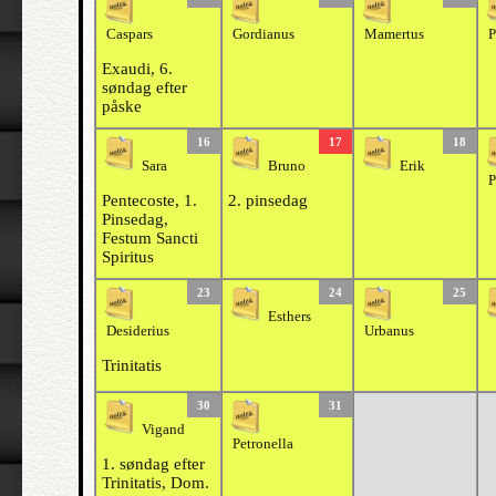
Caspars
Gordianus
Mamertus
P
Exaudi, 6.
søndag efter
påske
16
17
18
Sara
Bruno
Erik
P
Pentecoste, 1.
2. pinsedag
Pinsedag,
Festum Sancti
Spiritus
23
24
25
Esthers
Desiderius
Urbanus
Trinitatis
30
31
Vigand
Petronella
1. søndag efter
Trinitatis, Dom.