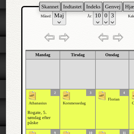
Skannet
Indtastet
Indeks
Genvej
Hjæ
Måned:
År:
Kal
Mandag
Tirsdag
Onsdag
2
3
4
Florian
Athanasius
Korsmessedag
G
Rogate, 5.
søndag efter
påske
9
10
11