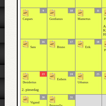
9
10
11
Caspars
Gordianus
Mamertus
P
A
Kr
H
16
17
18
Sara
Bruno
Erik
P
23
24
25
Esthers
Desiderius
Urbanus
2. pinsedag
30
31
Vigand
Petronella