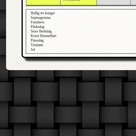
Hellig tre konger
Septuagesima
Fastelavn
Påskedag
Store Bededag
Kristi Himmelfart
Pinsedag
Trinitatis
Jul