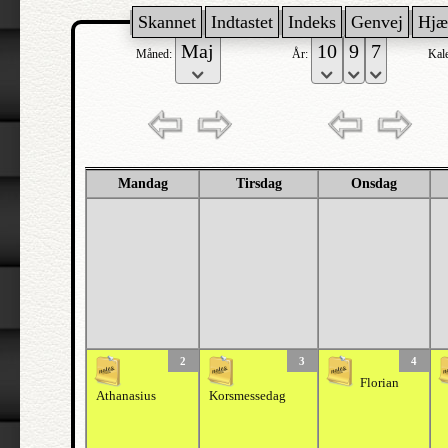
Skannet
Indtastet
Indeks
Genvej
Hjæ
Måned:
År:
Kal
Mandag
Tirsdag
Onsdag
2
3
4
Florian
Athanasius
Korsmessedag