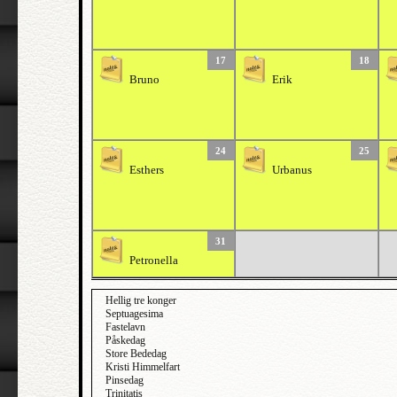
17
18
Bruno
Erik
24
25
Esthers
Urbanus
31
Petronella
Hellig tre konger
Septuagesima
Fastelavn
Påskedag
Store Bededag
Kristi Himmelfart
Pinsedag
Trinitatis