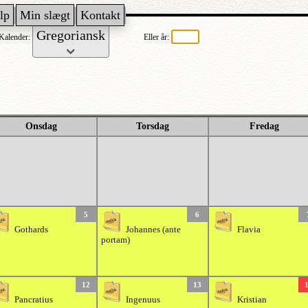
lp
Min slægt
Kontakt
Kalender:
Eller år:
Onsdag
Torsdag
Fredag
5
6
Gothards
Johannes (ante
Flavia
portam)
12
13
Pancratius
Ingenuus
Kristian