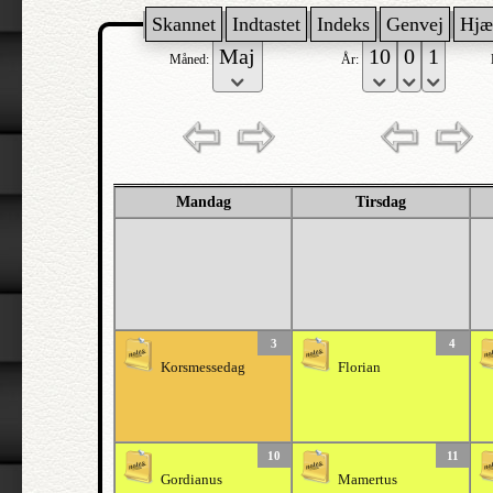
Skannet
Indtastet
Indeks
Genvej
Hjæ
Måned:
År:
Mandag
Tirsdag
3
4
Korsmessedag
Florian
10
11
Gordianus
Mamertus