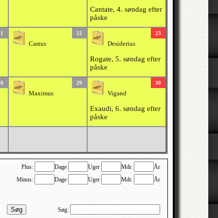
Cantate, 4. søndag efter
påske
21
22
23
Castus
Desiderius
Rogate, 5. søndag efter
påske
28
29
30
Maximus
Vigand
Exaudi, 6. søndag efter
påske
Plus:
Dage
Uger
Mdr.
År
Minus:
Dage
Uger
Mdr.
År
Søg
Søg: