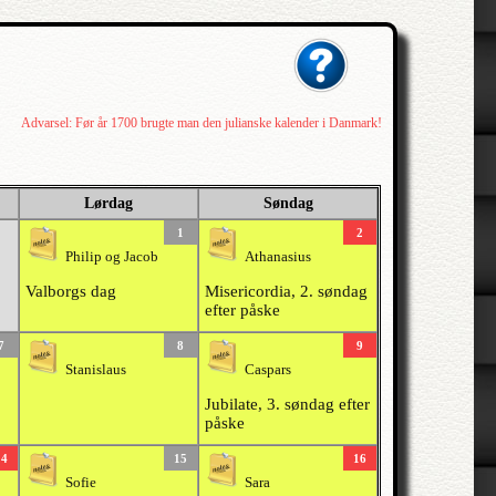
Advarsel: Før år 1700 brugte man den julianske kalender i Danmark!
Lørdag
Søndag
1
2
Philip og Jacob
Athanasius
Valborgs dag
Misericordia, 2. søndag
efter påske
7
8
9
Stanislaus
Caspars
Jubilate, 3. søndag efter
påske
14
15
16
Sofie
Sara