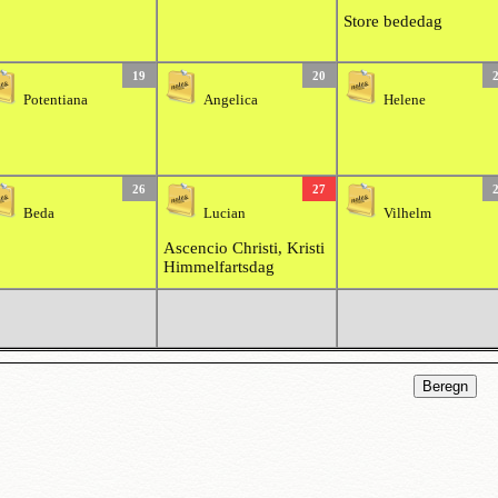
Store bededag
19
20
Potentiana
Angelica
Helene
26
27
Beda
Lucian
Vilhelm
Ascencio Christi, Kristi
Himmelfartsdag
Beregn