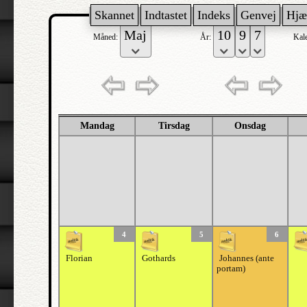
Skannet
Indtastet
Indeks
Genvej
Hjæ
Måned:
År:
Kal
Mandag
Tirsdag
Onsdag
4
5
6
Florian
Gothards
Johannes (ante
portam)