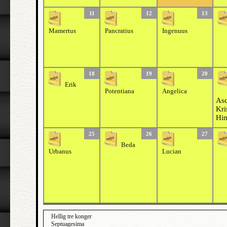
11
12
13
Mamertus
Pancratius
Ingenuus
18
19
20
Erik
Potentiana
Angelica
Asc
Kri
Him
25
26
27
Beda
Urbanus
Lucian
Hellig tre konger
Septuagesima