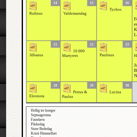
14
15
16
Tychos
Rufinus
Valdemarsdag
F
e
K
L
21
22
23
10.000
Albanus
Paulinus
Martyrers
H
J
B
N
28
29
30
Petrus &
Lucina
Eleonora
Paulus
Hellig tre konger
Septuagesima
Fastelavn
Påskedag
Store Bededag
Kristi Himmelfart