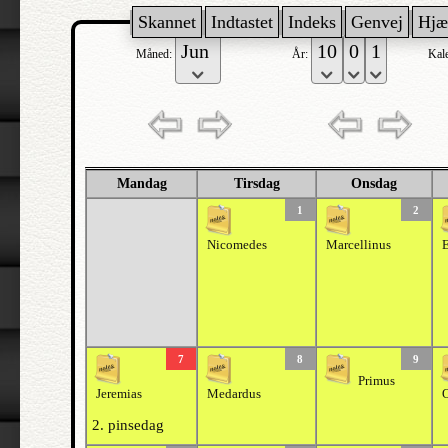
Skannet
Indtastet
Indeks
Genvej
Hjæ
Måned:
År:
Kal
Mandag
Tirsdag
Onsdag
1
2
Nicomedes
Marcellinus
7
8
9
Primus
Jeremias
Medardus
2. pinsedag