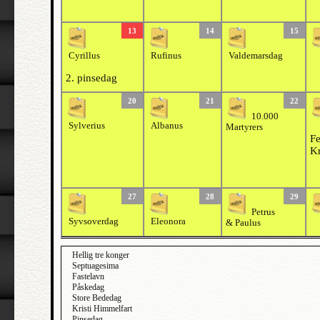
13
14
15
Cyrillus
Rufinus
Valdemarsdag
2. pinsedag
20
21
22
10.000
Sylverius
Albanus
Martyrers
Fe
Kr
27
28
29
Petrus
Syvsoverdag
Eleonora
& Paulus
Hellig tre konger
Septuagesima
Fastelavn
Påskedag
Store Bededag
Kristi Himmelfart
Pinsedag