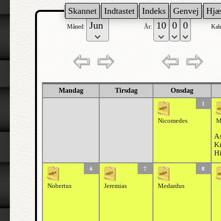
Skannet
Indtastet
Indeks
Genvej
Hjæ
Måned:
År:
Kal
Mandag
Tirsdag
Onsdag
1
Nicomedes
M
As
Kr
H
6
7
8
Nobertus
Jeremias
Medardus