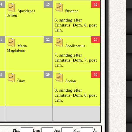
14
15
16
Apostlenes
Susanne
deling
6. søndag efter
Trinitatis, Dom. 6. post
Trin.
21
22
23
Maria
Apollinarius
Magdalena
7. søndag efter
Trinitatis, Dom. 7. post
Trin.
28
29
30
Olav
Abdon
8. søndag efter
Trinitatis, Dom. 8. post
Trin.
Plus:
Dage
Uger
Mdr.
År