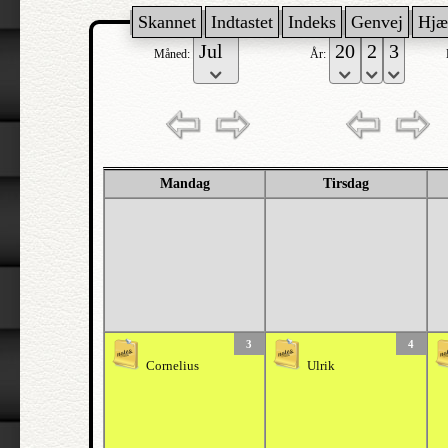
Skannet
Indtastet
Indeks
Genvej
Hjæ
Måned:
År:
Mandag
Tirsdag
3
4
Cornelius
Ulrik