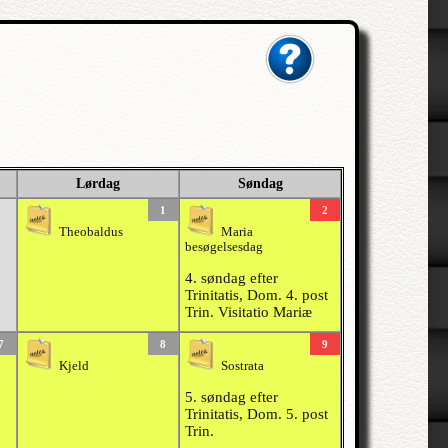
Lørdag
Søndag
1
2
Theobaldus
Maria
besøgelsesdag
4. søndag efter
Trinitatis, Dom. 4. post
Trin. Visitatio Mariæ
7
8
9
Kjeld
Sostrata
5. søndag efter
Trinitatis, Dom. 5. post
Trin.