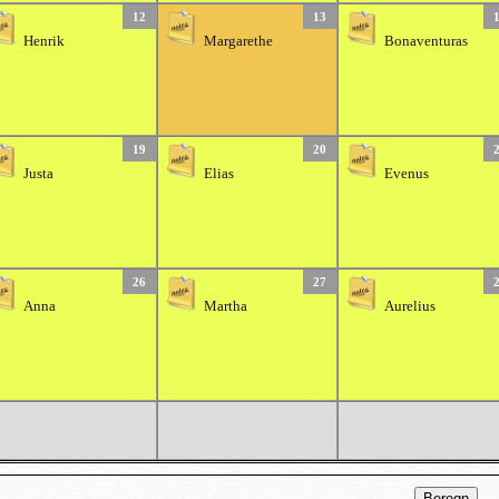
12
13
Henrik
Margarethe
Bonaventuras
19
20
Justa
Elias
Evenus
26
27
Anna
Martha
Aurelius
Beregn