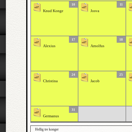
10
11
Knud Konge
Josva
17
18
Alexius
Arnolfus
24
25
Christina
Jacob
31
Germanus
Hellig tre konger