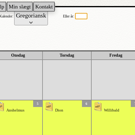
lp
Min slægt
Kontakt
Kalender:
Eller år:
Onsdag
Torsdag
Fredag
5
6
Anshelmus
Dion
Willibald