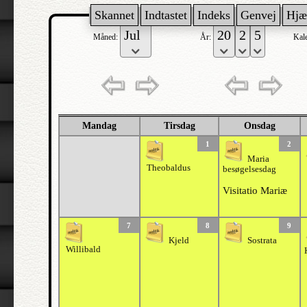
Skannet
Indtastet
Indeks
Genvej
Hjæ
Måned:
År:
Kal
Mandag
Tirsdag
Onsdag
1
2
Maria
Theobaldus
besøgelsesdag
Visitatio Mariæ
7
8
9
Kjeld
Sostrata
Willibald