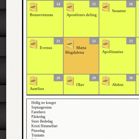
14
15
16
Susanne
Bonaventuras
Apostlenes deling
21
22
23
Evenus
Maria
Apollinarius
Magdalena
28
29
30
Olav
Abdon
Aurelius
Hellig tre konger
Septuagesima
Fastelavn
Påskedag
Store Bededag
Kristi Himmelfart
Pinsedag
Trinitatis