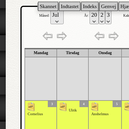
Skannet
Indtastet
Indeks
Genvej
Hjæ
Måned:
År:
Kal
Mandag
Tirsdag
Onsdag
3
4
5
Ulrik
Cornelius
Anshelmus