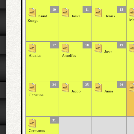
10
11
12
Knud
Josva
Henrik
Ma
Konge
17
18
19
Justa
Alexius
Arnolfus
24
25
26
Jacob
Anna
Christina
31
Germanus