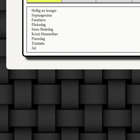
Hellig tre konger
Septuagesima
Fastelavn
Påskedag
Store Bededag
Kristi Himmelfart
Pinsedag
Trinitatis
Jul