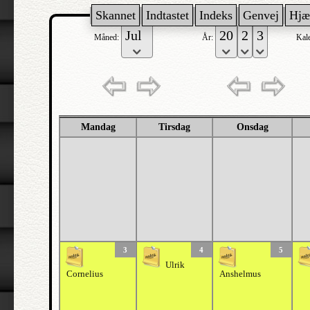
Skannet
Indtastet
Indeks
Genvej
Hjæ
Måned:
År:
Kal
Mandag
Tirsdag
Onsdag
3
4
5
Ulrik
Cornelius
Anshelmus