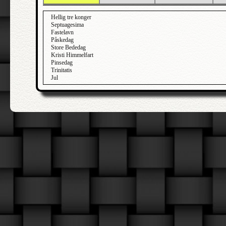
Hellig tre konger
Septuagesima
Fastelavn
Påskedag
Store Bededag
Kristi Himmelfart
Pinsedag
Trinitatis
Jul