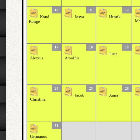
10
11
12
Knud
Josva
Henrik
Ma
Konge
17
18
19
Justa
Alexius
Arnolfus
24
25
26
Jacob
Anna
Christina
31
Germanus