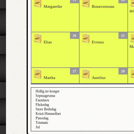
13
14
Margarethe
Bonaventuras
de
20
21
Elias
Evenus
Ma
27
28
Martha
Aurelius
Hellig tre konger
Septuagesima
Fastelavn
Påskedag
Store Bededag
Kristi Himmelfart
Pinsedag
Trinitatis
Jul