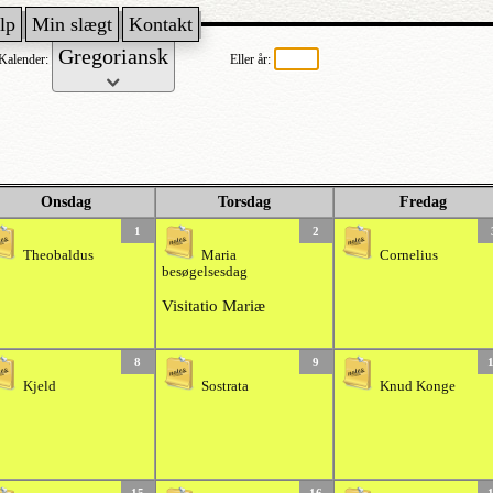
lp
Min slægt
Kontakt
Kalender:
Eller år:
Onsdag
Torsdag
Fredag
1
2
Theobaldus
Maria
Cornelius
besøgelsesdag
Visitatio Mariæ
8
9
Kjeld
Sostrata
Knud Konge