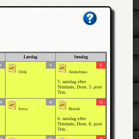
Lørdag
Søndag
3
4
5
Ulrik
Anshelmus
5. søndag efter
Trinitatis, Dom. 5. post
Trin.
10
11
12
Josva
Henrik
6. søndag efter
Trinitatis, Dom. 6. post
Trin.