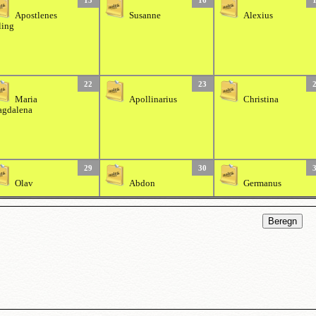
15
16
Apostlenes
Susanne
Alexius
ling
22
23
Maria
Apollinarius
Christina
gdalena
29
30
Olav
Abdon
Germanus
Beregn