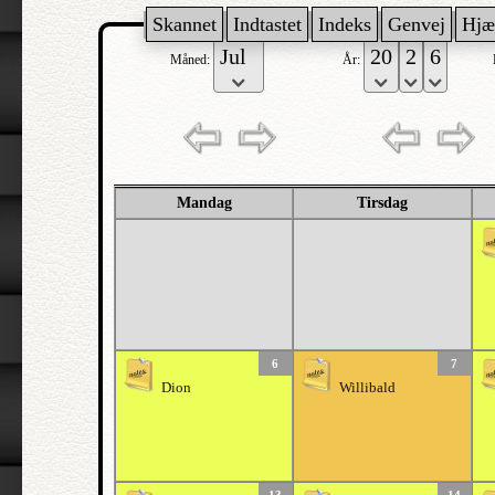
Skannet
Indtastet
Indeks
Genvej
Hjæ
Måned:
År:
Mandag
Tirsdag
6
7
Dion
Willibald