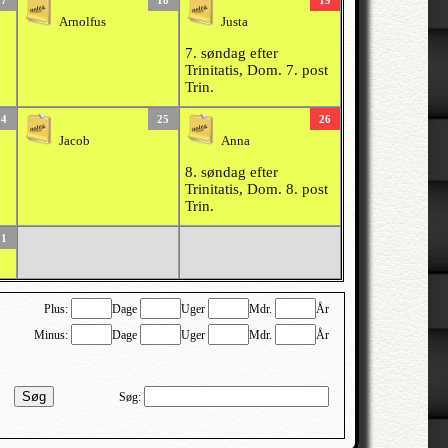
17
18
19
Arnolfus
Justa
7. søndag efter
Trinitatis, Dom. 7. post
Trin.
24
25
26
Jacob
Anna
8. søndag efter
Trinitatis, Dom. 8. post
Trin.
31
Plus:
Dage
Uger
Mdr.
År
Minus:
Dage
Uger
Mdr.
År
Søg
Søg: