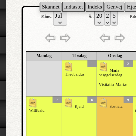
Skannet
Indtastet
Indeks
Genvej
Hjæ
Måned:
År:
Kal
Mandag
Tirsdag
Onsdag
1
2
Maria
Theobaldus
besøgelsesdag
Visitatio Mariæ
7
8
9
Kjeld
Sostrata
Willibald