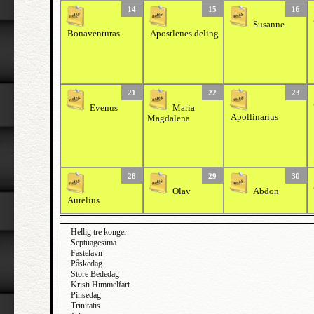
14
15
16
Susanne
Bonaventuras
Apostlenes deling
21
22
23
Evenus
Maria
Apollinarius
Magdalena
28
29
30
Olav
Abdon
Aurelius
Hellig tre konger
Septuagesima
Fastelavn
Påskedag
Store Bededag
Kristi Himmelfart
Pinsedag
Trinitatis