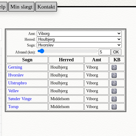
ælp
Min slægt
Kontakt
Amt:
Herred:
Sogn:
OK
Afstand (km):
Sogn
Herred
Amt
KB
Gerning
Houlbjerg
Viborg
Hvorslev
Houlbjerg
Viborg
Ulstrupbro
Houlbjerg
Viborg
Vellev
Houlbjerg
Viborg
Sønder Vinge
Middelsom
Viborg
Torup
Middelsom
Viborg