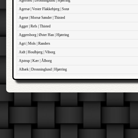
Agersted | Dronninglund | Hjørring
Agersø | Vester Flakkebjerg | Sorø
Agerø | Morsø Sønder | Thisted
Agger | Refs | Thisted
Aggersborg | Øster Han | Hjørring
Agri | Mols | Randers
Aidt | Houlbjerg | Viborg
Ajstrup | Kær | Ålborg
Albæk | Dronninglund | Hjørring
Albæk | Støvring | Randers
Albøge | Djurs Sønder | Randers
Alderslyst | Gjern | Skanderborg
Aldersro | Sokkelund | København
Allehelgen | Sokkelund | København
Aller | Sønder Tyrstrup | Haderslev
Allerslev | Bårse | Præstø