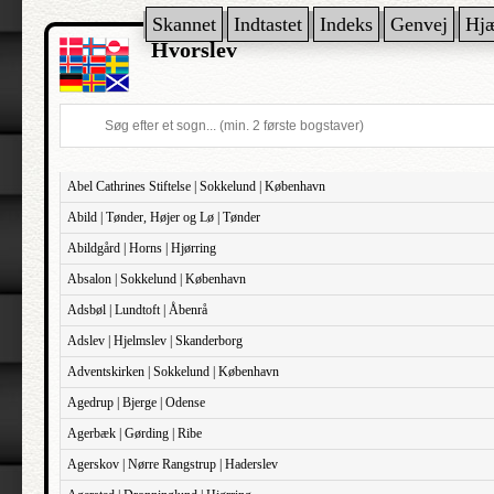
Skannet
Indtastet
Indeks
Genvej
Hj
Hvorslev
Abel Cathrines Stiftelse | Sokkelund | København
Abild | Tønder, Højer og Lø | Tønder
Abildgård | Horns | Hjørring
Absalon | Sokkelund | København
Adsbøl | Lundtoft | Åbenrå
Adslev | Hjelmslev | Skanderborg
Adventskirken | Sokkelund | København
Agedrup | Bjerge | Odense
Agerbæk | Gørding | Ribe
Agerskov | Nørre Rangstrup | Haderslev