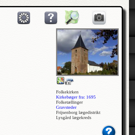
Folkekirken
Kirkebøger fra: 1695
Folketællinger
Gravsteder
Frijsenborg lægedistrikt
Lysgård lægekreds