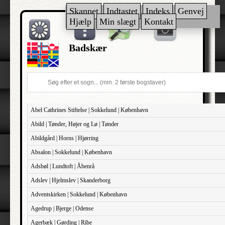
Skannet
Indtastet
Indeks
Genvej
Hjælp
Min slægt
Kontakt
Badskær
Abel Cathrines Stiftelse | Sokkelund | København
Abild | Tønder, Højer og Lø | Tønder
Abildgård | Horns | Hjørring
Absalon | Sokkelund | København
Adsbøl | Lundtoft | Åbenrå
Adslev | Hjelmslev | Skanderborg
Adventskirken | Sokkelund | København
Agedrup | Bjerge | Odense
Agerbæk | Gørding | Ribe