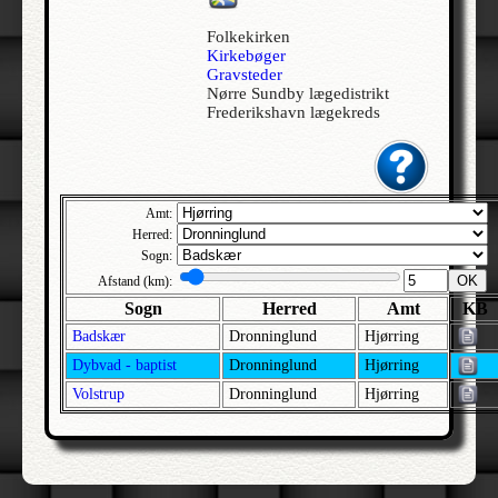
Allerslev | Bårse | Præstø
Folkekirken
Kirkebøger
Allerslev | Voldborg | Roskilde
Gravsteder
Allerup | Åsum | Odense
Nørre Sundby lægedistrikt
Frederikshavn lægekreds
Allerød - Jesu Kristi Kirke af Sidste Dages Hellige | Lynge-Frederiksborg |
Frederiksborg
Alleshave | Skippinge | Holbæk
Allested | Sallinge | Svendborg
Amt:
Allesø | Lunde | Odense
Herred:
Sogn:
Allindemagle | Ringsted | Sorø
OK
Afstand (km):
Alling | Gjern | Skanderborg
Sogn
Herred
Amt
KB
Allinge-Sandvig | Bornholm Nørre | Bornholm
Badskær
Dronninglund
Hjørring
Almind | Brusk | Vejle
Dybvad - baptist
Dronninglund
Hjørring
Almind | Lysgård | Viborg
Volstrup
Dronninglund
Hjørring
Alrø | Hads | Århus
Als | Hindsted | Ålborg
Alslev | Fakse | Præstø