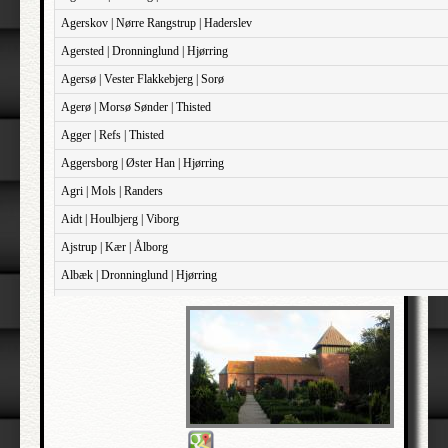
Agerskov | Nørre Rangstrup | Haderslev
Agersted | Dronninglund | Hjørring
Agersø | Vester Flakkebjerg | Sorø
Agerø | Morsø Sønder | Thisted
Agger | Refs | Thisted
Aggersborg | Øster Han | Hjørring
Agri | Mols | Randers
Aidt | Houlbjerg | Viborg
Ajstrup | Kær | Ålborg
Albæk | Dronninglund | Hjørring
Albæk | Støvring | Randers
Albøge | Djurs Sønder | Randers
Alderslyst | Gjern | Skanderborg
Aldersro | Sokkelund | København
Allehelgen | Sokkelund | København
Aller | Sønder Tyrstrup | Haderslev