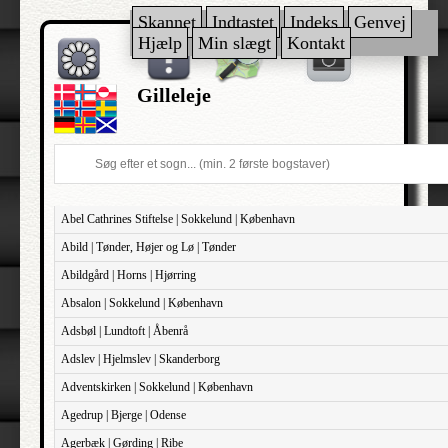
Skannet
Indtastet
Indeks
Genvej
Hjælp
Min slægt
Kontakt
Gilleleje
Abel Cathrines Stiftelse | Sokkelund | København
Abild | Tønder, Højer og Lø | Tønder
Abildgård | Horns | Hjørring
Absalon | Sokkelund | København
Adsbøl | Lundtoft | Åbenrå
Adslev | Hjelmslev | Skanderborg
Adventskirken | Sokkelund | København
Agedrup | Bjerge | Odense
Agerbæk | Gørding | Ribe