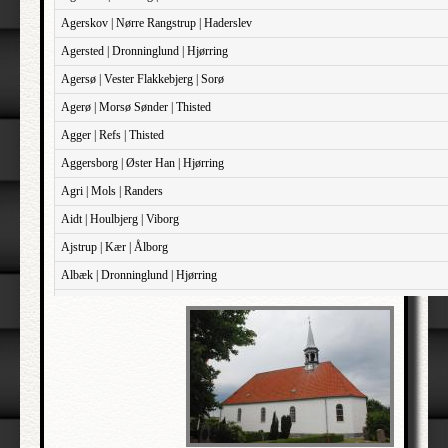
Agerskov | Nørre Rangstrup | Haderslev
Agersted | Dronninglund | Hjørring
Agersø | Vester Flakkebjerg | Sorø
Agerø | Morsø Sønder | Thisted
Agger | Refs | Thisted
Aggersborg | Øster Han | Hjørring
Agri | Mols | Randers
Aidt | Houlbjerg | Viborg
Ajstrup | Kær | Ålborg
Albæk | Dronninglund | Hjørring
Albæk | Støvring | Randers
Albøge | Djurs Sønder | Randers
Alderslyst | Gjern | Skanderborg
Aldersro | Sokkelund | København
Allehelgen | Sokkelund | København
Aller | Sønder Tyrstrup | Haderslev