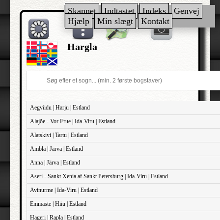
Skannet
Indtastet
Indeks
Genvej
Hjælp
Min slægt
Kontakt
Hargla
Aegviidu | Harju | Estland
Alajõe - Vor Frue | Ida-Viru | Estland
Alatskivi | Tartu | Estland
Ambla | Järva | Estland
Anna | Järva | Estland
Aseri - Sankt Xenia af Sankt Petersburg | Ida-Viru | Estland
Avinurme | Ida-Viru | Estland
Emmaste | Hiiu | Estland
Hageri | Rapla | Estland