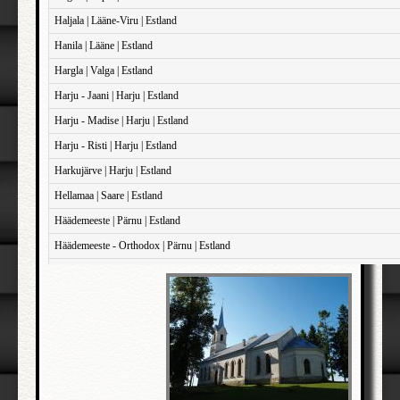
Haljala | Lääne-Viru | Estland
Hanila | Lääne | Estland
Hargla | Valga | Estland
Harju - Jaani | Harju | Estland
Harju - Madise | Harju | Estland
Harju - Risti | Harju | Estland
Harkujärve | Harju | Estland
Hellamaa | Saare | Estland
Häädemeeste | Pärnu | Estland
Häädemeeste - Orthodox | Pärnu | Estland
Haapsalu - Domkirken | Lääne | Estland
Haapsalu - Sankt John | Lääne | Estland
Haapsalu - Sankt Maria Magdalene | Lääne | Estland
Iisaku | Ida-Viru | Estland
Illuka | Ida-Viru | Estland
Jõelähtme | Harju | Estland