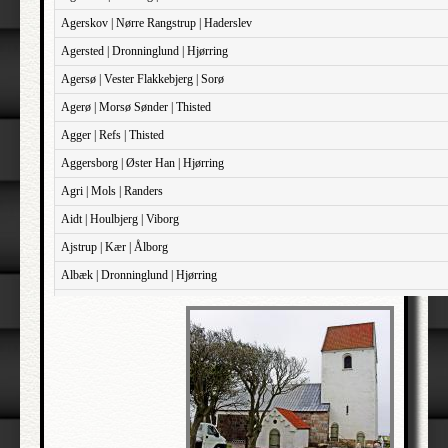
Agerskov | Nørre Rangstrup | Haderslev
Agersted | Dronninglund | Hjørring
Agersø | Vester Flakkebjerg | Sorø
Agerø | Morsø Sønder | Thisted
Agger | Refs | Thisted
Aggersborg | Øster Han | Hjørring
Agri | Mols | Randers
Aidt | Houlbjerg | Viborg
Ajstrup | Kær | Ålborg
Albæk | Dronninglund | Hjørring
Albæk | Støvring | Randers
Albøge | Djurs Sønder | Randers
Alderslyst | Gjern | Skanderborg
Aldersro | Sokkelund | København
Allehelgen | Sokkelund | København
Aller | Sønder Tyrstrup | Haderslev