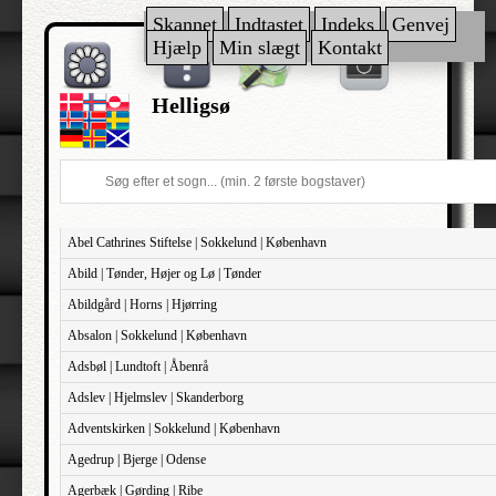
Skannet
Indtastet
Indeks
Genvej
Hjælp
Min slægt
Kontakt
Helligsø
Abel Cathrines Stiftelse | Sokkelund | København
Abild | Tønder, Højer og Lø | Tønder
Abildgård | Horns | Hjørring
Absalon | Sokkelund | København
Adsbøl | Lundtoft | Åbenrå
Adslev | Hjelmslev | Skanderborg
Adventskirken | Sokkelund | København
Agedrup | Bjerge | Odense
Agerbæk | Gørding | Ribe