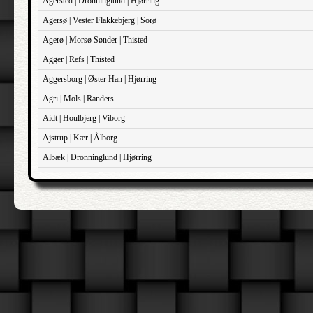
Agersted | Dronninglund | Hjørring
Agersø | Vester Flakkebjerg | Sorø
Agerø | Morsø Sønder | Thisted
Agger | Refs | Thisted
Aggersborg | Øster Han | Hjørring
Agri | Mols | Randers
Aidt | Houlbjerg | Viborg
Ajstrup | Kær | Ålborg
Albæk | Dronninglund | Hjørring
Albæk | Støvring | Randers
Albøge | Djurs Sønder | Randers
Alderslyst | Gjern | Skanderborg
Aldersro | Sokkelund | København
Allehelgen | Sokkelund | København
Aller | Sønder Tyrstrup | Haderslev
Allerslev | Bårse | Præstø