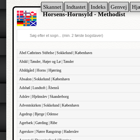
Skannet
Indtastet
Indeks
Genvej
Hj
Horsens-Hornsyld - Methodist
Abel Cathrines Stiftelse | Sokkelund | København
Abild | Tønder, Højer og Lø | Tønder
Abildgård | Horns | Hjørring
Absalon | Sokkelund | København
Adsbøl | Lundtoft | Åbenrå
Adslev | Hjelmslev | Skanderborg
Adventskirken | Sokkelund | København
Agedrup | Bjerge | Odense
Agerbæk | Gørding | Ribe
Agerskov | Nørre Rangstrup | Haderslev