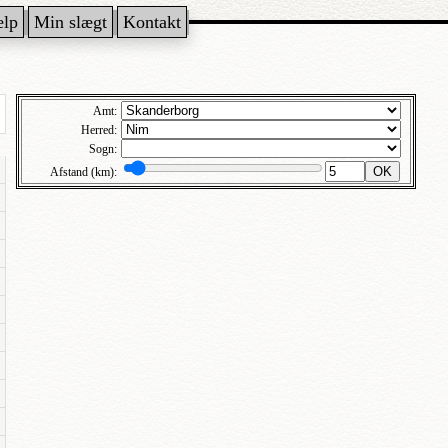
ælp
Min slægt
Kontakt
Amt:
Herred:
Sogn:
OK
Afstand (km):