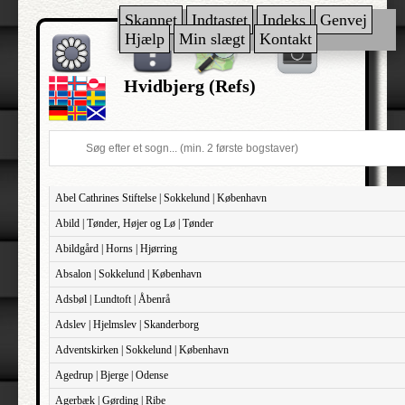
Skannet
Indtastet
Indeks
Genvej
Hjælp
Min slægt
Kontakt
Hvidbjerg (Refs)
Abel Cathrines Stiftelse | Sokkelund | København
Abild | Tønder, Højer og Lø | Tønder
Abildgård | Horns | Hjørring
Absalon | Sokkelund | København
Adsbøl | Lundtoft | Åbenrå
Adslev | Hjelmslev | Skanderborg
Adventskirken | Sokkelund | København
Agedrup | Bjerge | Odense
Agerbæk | Gørding | Ribe