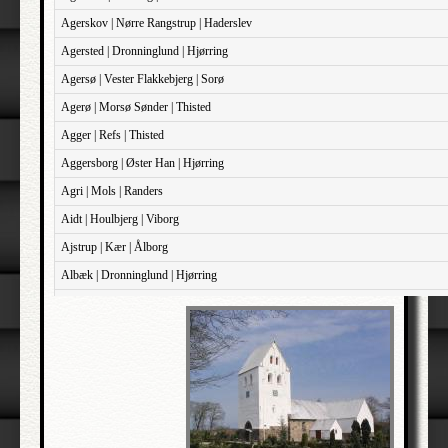
Agerskov | Nørre Rangstrup | Haderslev
Agersted | Dronninglund | Hjørring
Agersø | Vester Flakkebjerg | Sorø
Agerø | Morsø Sønder | Thisted
Agger | Refs | Thisted
Aggersborg | Øster Han | Hjørring
Agri | Mols | Randers
Aidt | Houlbjerg | Viborg
Ajstrup | Kær | Ålborg
Albæk | Dronninglund | Hjørring
Albæk | Støvring | Randers
Albøge | Djurs Sønder | Randers
Alderslyst | Gjern | Skanderborg
Aldersro | Sokkelund | København
Allehelgen | Sokkelund | København
Aller | Sønder Tyrstrup | Haderslev