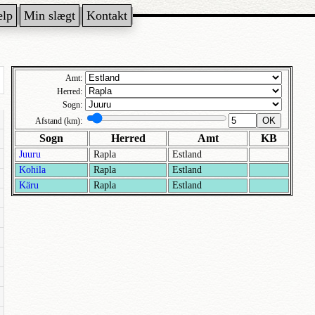
ælp
Min slægt
Kontakt
Amt:
Herred:
Sogn:
OK
Afstand (km):
Sogn
Herred
Amt
KB
Juuru
Rapla
Estland
Kohila
Rapla
Estland
Käru
Rapla
Estland