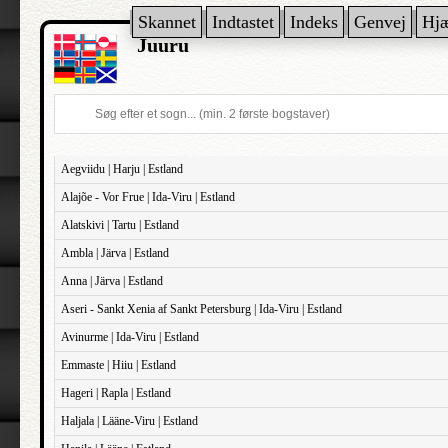
Skannet
Indtastet
Indeks
Genvej
Hj
Juuru
Aegviidu | Harju | Estland
Alajõe - Vor Frue | Ida-Viru | Estland
Alatskivi | Tartu | Estland
Ambla | Järva | Estland
Anna | Järva | Estland
Aseri - Sankt Xenia af Sankt Petersburg | Ida-Viru | Estland
Avinurme | Ida-Viru | Estland
Emmaste | Hiiu | Estland
Hageri | Rapla | Estland
Haljala | Lääne-Viru | Estland