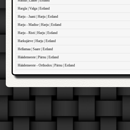
Hanila | Lääne | Estland
Hargla | Valga | Estland
Harju - Jaani | Harju | Estland
Harju - Madise | Harju | Estland
Harju - Risti | Harju | Estland
Harkujärve | Harju | Estland
Hellamaa | Saare | Estland
Häädemeeste | Pärnu | Estland
Häädemeeste - Orthodox | Pärnu | Estland
Haapsalu - Domkirken | Lääne | Estland
Haapsalu - Sankt John | Lääne | Estland
Haapsalu - Sankt Maria Magdalene | Lääne | Estland
Iisaku | Ida-Viru | Estland
Illuka | Ida-Viru | Estland
Jõelähtme | Harju | Estland
Jõhvi | Ida-Viru | Estland