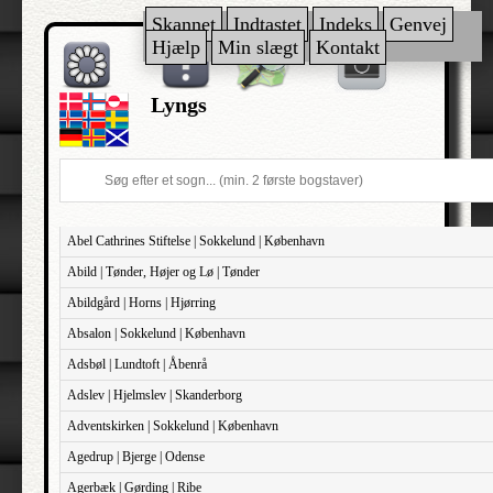
Skannet
Indtastet
Indeks
Genvej
Hjælp
Min slægt
Kontakt
Lyngs
Abel Cathrines Stiftelse | Sokkelund | København
Abild | Tønder, Højer og Lø | Tønder
Abildgård | Horns | Hjørring
Absalon | Sokkelund | København
Adsbøl | Lundtoft | Åbenrå
Adslev | Hjelmslev | Skanderborg
Adventskirken | Sokkelund | København
Agedrup | Bjerge | Odense
Agerbæk | Gørding | Ribe