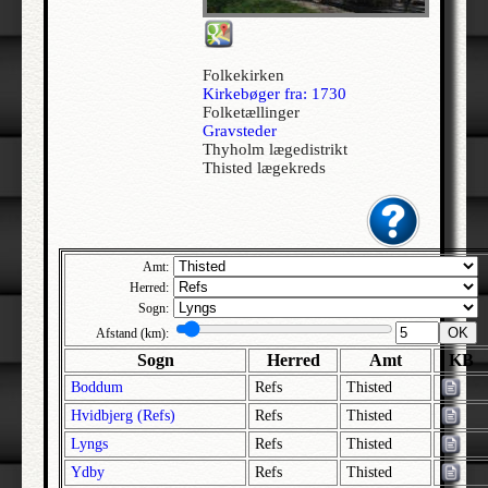
Allerslev | Bårse | Præstø
Allerslev | Voldborg | Roskilde
Folkekirken
Allerup | Åsum | Odense
Kirkebøger fra: 1730
Folketællinger
Allerød - Jesu Kristi Kirke af Sidste Dages Hellige | Lynge-Frederiksborg |
Gravsteder
Frederiksborg
Thyholm lægedistrikt
Alleshave | Skippinge | Holbæk
Thisted lægekreds
Allested | Sallinge | Svendborg
Allesø | Lunde | Odense
Allindemagle | Ringsted | Sorø
Amt:
Alling | Gjern | Skanderborg
Herred:
Sogn:
Allinge-Sandvig | Bornholm Nørre | Bornholm
OK
Afstand (km):
Almind | Brusk | Vejle
Sogn
Herred
Amt
KB
Almind | Lysgård | Viborg
Boddum
Refs
Thisted
Alrø | Hads | Århus
Hvidbjerg (Refs)
Refs
Thisted
Als | Hindsted | Ålborg
Lyngs
Refs
Thisted
Alslev | Fakse | Præstø
Ydby
Refs
Thisted