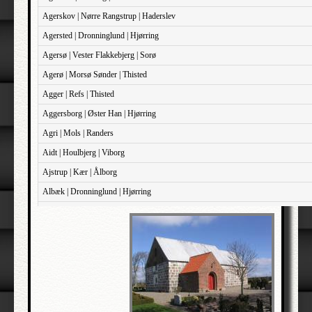
Agerskov | Nørre Rangstrup | Haderslev
Agersted | Dronninglund | Hjørring
Agersø | Vester Flakkebjerg | Sorø
Agerø | Morsø Sønder | Thisted
Agger | Refs | Thisted
Aggersborg | Øster Han | Hjørring
Agri | Mols | Randers
Aidt | Houlbjerg | Viborg
Ajstrup | Kær | Ålborg
Albæk | Dronninglund | Hjørring
Albæk | Støvring | Randers
Albøge | Djurs Sønder | Randers
Alderslyst | Gjern | Skanderborg
Aldersro | Sokkelund | København
Allehelgen | Sokkelund | København
Aller | Sønder Tyrstrup | Haderslev