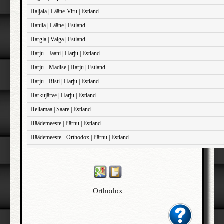
Haljala | Lääne-Viru | Estland
Hanila | Lääne | Estland
Hargla | Valga | Estland
Harju - Jaani | Harju | Estland
Harju - Madise | Harju | Estland
Harju - Risti | Harju | Estland
Harkujärve | Harju | Estland
Hellamaa | Saare | Estland
Häädemeeste | Pärnu | Estland
Häädemeeste - Orthodox | Pärnu | Estland
Haapsalu - Domkirken | Lääne | Estland
Haapsalu - Sankt John | Lääne | Estland
Haapsalu - Sankt Maria Magdalene | Lääne | Estland
Orthodox
Iisaku | Ida-Viru | Estland
Illuka | Ida-Viru | Estland
Jõelähtme | Harju | Estland