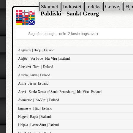
Skannet
Indtastet
Indeks
Genvej
Hj
Paldiski - Sankt Georg
Aegviidu | Harju | Estland
Alajõe - Vor Frue | Ida-Viru | Estland
Alatskivi | Tartu | Estland
Ambla | Järva | Estland
Anna | Järva | Estland
Aseri - Sankt Xenia af Sankt Petersburg | Ida-Viru | Estland
Avinurme | Ida-Viru | Estland
Emmaste | Hiiu | Estland
Hageri | Rapla | Estland
Haljala | Lääne-Viru | Estland