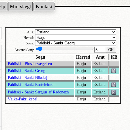
ælp
Min slægt
Kontakt
Amt:
Herred:
Sogn:
OK
Afstand (km):
Sogn
Herred
Amt
KB
Paldiski - Pinsebevægelsen
Harju
Estland
Paldiski - Sankt Georg
Harju
Estland
Paldiski - Sankt Nikolaj
Harju
Estland
Paldiski - Sankt Panteleimon
Harju
Estland
Paldiski - Sankt Sergius af Radonezh
Harju
Estland
Väike-Pakri kapel
Harju
Estland