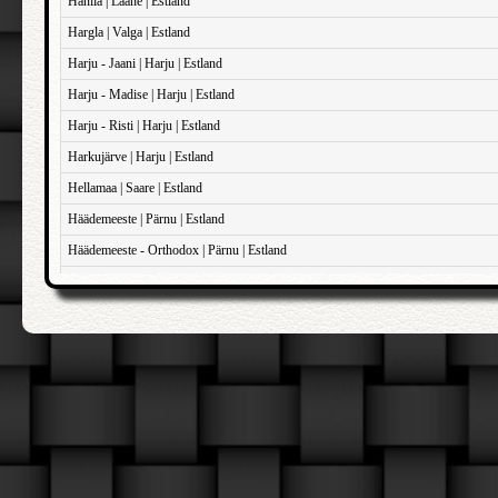
Hanila | Lääne | Estland
Hargla | Valga | Estland
Harju - Jaani | Harju | Estland
Harju - Madise | Harju | Estland
Harju - Risti | Harju | Estland
Harkujärve | Harju | Estland
Hellamaa | Saare | Estland
Häädemeeste | Pärnu | Estland
Häädemeeste - Orthodox | Pärnu | Estland
Haapsalu - Domkirken | Lääne | Estland
Haapsalu - Sankt John | Lääne | Estland
Haapsalu - Sankt Maria Magdalene | Lääne | Estland
Iisaku | Ida-Viru | Estland
Illuka | Ida-Viru | Estland
Jõelähtme | Harju | Estland
Jõhvi | Ida-Viru | Estland