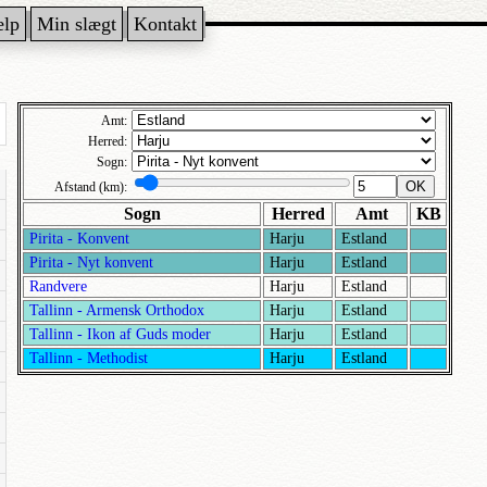
ælp
Min slægt
Kontakt
Amt:
Herred:
Sogn:
OK
Afstand (km):
Sogn
Herred
Amt
KB
Pirita - Konvent
Harju
Estland
Pirita - Nyt konvent
Harju
Estland
Randvere
Harju
Estland
Tallinn - Armensk Orthodox
Harju
Estland
Tallinn - Ikon af Guds moder
Harju
Estland
Tallinn - Methodist
Harju
Estland