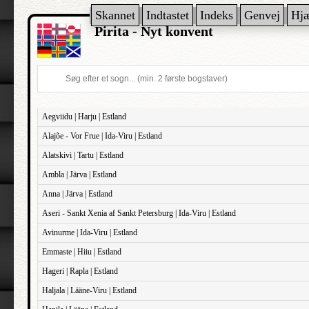
Skannet
Indtastet
Indeks
Genvej
Hj
Pirita - Nyt konvent
Aegviidu | Harju | Estland
Alajõe - Vor Frue | Ida-Viru | Estland
Alatskivi | Tartu | Estland
Ambla | Järva | Estland
Anna | Järva | Estland
Aseri - Sankt Xenia af Sankt Petersburg | Ida-Viru | Estland
Avinurme | Ida-Viru | Estland
Emmaste | Hiiu | Estland
Hageri | Rapla | Estland
Haljala | Lääne-Viru | Estland