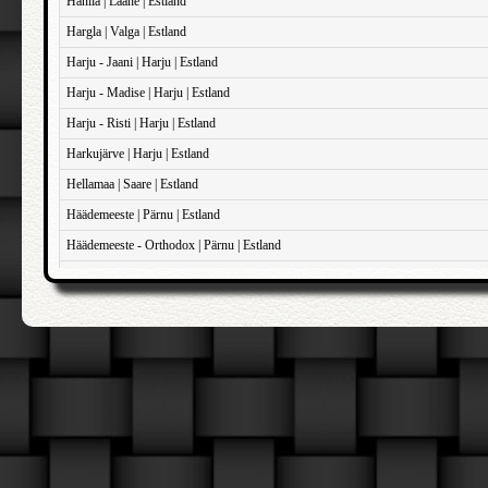
Hanila | Lääne | Estland
Hargla | Valga | Estland
Harju - Jaani | Harju | Estland
Harju - Madise | Harju | Estland
Harju - Risti | Harju | Estland
Harkujärve | Harju | Estland
Hellamaa | Saare | Estland
Häädemeeste | Pärnu | Estland
Häädemeeste - Orthodox | Pärnu | Estland
Haapsalu - Domkirken | Lääne | Estland
Haapsalu - Sankt John | Lääne | Estland
Haapsalu - Sankt Maria Magdalene | Lääne | Estland
Iisaku | Ida-Viru | Estland
Illuka | Ida-Viru | Estland
Jõelähtme | Harju | Estland
Jõhvi | Ida-Viru | Estland