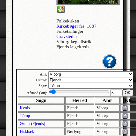
Allerslev | Bårse | Præstø
Allerslev | Voldborg | Roskilde
Folkekirken
Allerup | Åsum | Odense
Kirkebøger fra: 1687
Folketællinger
Allerød - Jesu Kristi Kirke af Sidste Dages Hellige | Lynge-Frederiksborg |
Gravsteder
Frederiksborg
Viborg lægedistrikt
Alleshave | Skippinge | Holbæk
Fjends lægekreds
Allested | Sallinge | Svendborg
Allesø | Lunde | Odense
Allindemagle | Ringsted | Sorø
Amt:
Alling | Gjern | Skanderborg
Herred:
Sogn:
Allinge-Sandvig | Bornholm Nørre | Bornholm
OK
Afstand (km):
Almind | Brusk | Vejle
Sogn
Herred
Amt
KB
Almind | Lysgård | Viborg
Kvols
Fjends
Viborg
Alrø | Hads | Århus
Tårup
Fjends
Viborg
Als | Hindsted | Ålborg
Ørum (Fjends)
Fjends
Viborg
Alslev | Fakse | Præstø
Fiskbæk
Nørlyng
Viborg