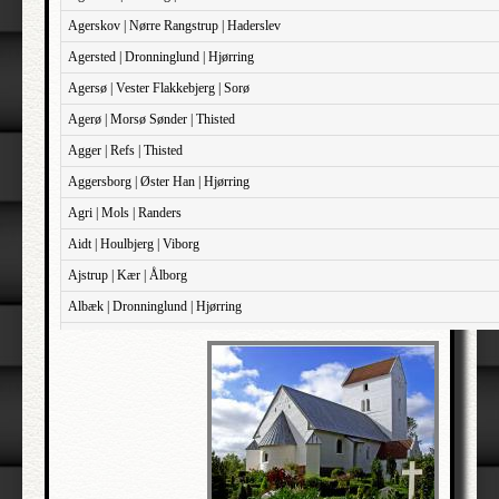
Agerskov | Nørre Rangstrup | Haderslev
Agersted | Dronninglund | Hjørring
Agersø | Vester Flakkebjerg | Sorø
Agerø | Morsø Sønder | Thisted
Agger | Refs | Thisted
Aggersborg | Øster Han | Hjørring
Agri | Mols | Randers
Aidt | Houlbjerg | Viborg
Ajstrup | Kær | Ålborg
Albæk | Dronninglund | Hjørring
Albæk | Støvring | Randers
Albøge | Djurs Sønder | Randers
Alderslyst | Gjern | Skanderborg
Aldersro | Sokkelund | København
Allehelgen | Sokkelund | København
Aller | Sønder Tyrstrup | Haderslev