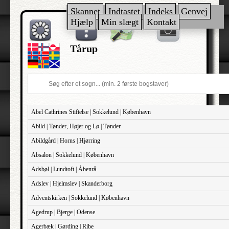
Skannet
Indtastet
Indeks
Genvej
Hjælp
Min slægt
Kontakt
Tårup
Abel Cathrines Stiftelse | Sokkelund | København
Abild | Tønder, Højer og Lø | Tønder
Abildgård | Horns | Hjørring
Absalon | Sokkelund | København
Adsbøl | Lundtoft | Åbenrå
Adslev | Hjelmslev | Skanderborg
Adventskirken | Sokkelund | København
Agedrup | Bjerge | Odense
Agerbæk | Gørding | Ribe