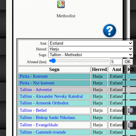
Jõhvi | Ida-Viru | Estland
Jõhvi - Korsfæstelseskirken | Ida-Viru | Estland
Methodist
Juuru | Rapla | Estland
Jüri | Harju | Estland
Järva - Jaani | Järva | Estland
Amt:
Herred:
Järva - Madise | Järva | Estland
Sogn:
Järva - Peetri | Järva | Estland
OK
Afstand (km):
Jaama - Sankt Nikolaj | Ida-Viru | Estland
Sogn
Herred
Amt
KB
Kadrina | Lääne-Viru | Estland
Pirita - Konvent
Harju
Estland
Pirita - Nyt konvent
Harju
Estland
Kambja | Tartu | Estland
Tallinn - Adventist
Harju
Estland
Kanepi | Põlva | Estland
Tallinn - Alexander Nevsky Katedral
Harju
Estland
Karja | Saare | Estland
Tallinn - Armensk Orthodox
Harju
Estland
Karksi | Viljandi | Estland
Tallinn - Bethel
Harju
Estland
Karuse | Lääne | Estland
Tallinn - Biskop Sankt Nikolaus
Harju
Estland
Tallinn - Evangelikale
Harju
Estland
Kassari kapel | Hiiu | Estland
Tallinn - Gammelt-troende
Harju
Estland
Keila | Harju | Estland