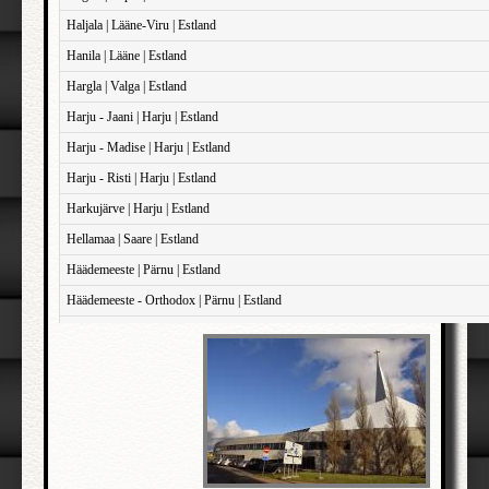
Haljala | Lääne-Viru | Estland
Hanila | Lääne | Estland
Hargla | Valga | Estland
Harju - Jaani | Harju | Estland
Harju - Madise | Harju | Estland
Harju - Risti | Harju | Estland
Harkujärve | Harju | Estland
Hellamaa | Saare | Estland
Häädemeeste | Pärnu | Estland
Häädemeeste - Orthodox | Pärnu | Estland
Haapsalu - Domkirken | Lääne | Estland
Haapsalu - Sankt John | Lääne | Estland
Haapsalu - Sankt Maria Magdalene | Lääne | Estland
Iisaku | Ida-Viru | Estland
Illuka | Ida-Viru | Estland
Jõelähtme | Harju | Estland