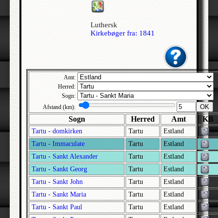
Jõhvi | Ida-Viru | Estland
Luthersk
Jõhvi - Korsfæstelseskirken | Ida-Viru | Estland
Kirkebøger fra: 1841
Juuru | Rapla | Estland
Jüri | Harju | Estland
Järva - Jaani | Järva | Estland
Amt:
Järva - Madise | Järva | Estland
Herred:
Järva - Peetri | Järva | Estland
Sogn:
Jaama - Sankt Nikolaj | Ida-Viru | Estland
OK
Afstand (km):
Sogn
Herred
Amt
KB
Kadrina | Lääne-Viru | Estland
Tartu - domkirken
Tartu
Estland
Kambja | Tartu | Estland
Tartu - Immaculate
Tartu
Estland
Kanepi | Põlva | Estland
Tartu - Sankt Alexander
Tartu
Estland
Karja | Saare | Estland
Tartu - Sankt Georg
Tartu
Estland
Karksi | Viljandi | Estland
Tartu - Sankt John
Tartu
Estland
Karuse | Lääne | Estland
Tartu - Sankt Maria
Tartu
Estland
Kassari kapel | Hiiu | Estland
Tartu - Sankt Paul
Tartu
Estland
Keila | Harju | Estland