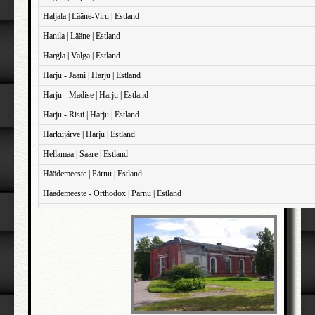
Haljala | Lääne-Viru | Estland
Hanila | Lääne | Estland
Hargla | Valga | Estland
Harju - Jaani | Harju | Estland
Harju - Madise | Harju | Estland
Harju - Risti | Harju | Estland
Harkujärve | Harju | Estland
Hellamaa | Saare | Estland
Häädemeeste | Pärnu | Estland
Häädemeeste - Orthodox | Pärnu | Estland
Haapsalu - Domkirken | Lääne | Estland
Haapsalu - Sankt John | Lääne | Estland
Haapsalu - Sankt Maria Magdalene | Lääne | Estland
Iisaku | Ida-Viru | Estland
Illuka | Ida-Viru | Estland
Jõelähtme | Harju | Estland