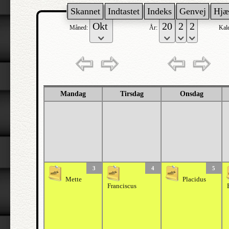
Skannet
Indtastet
Indeks
Genvej
Hjæ
Måned:
År:
Kal
Mandag
Tirsdag
Onsdag
3
4
5
Mette
Placidus
Franciscus