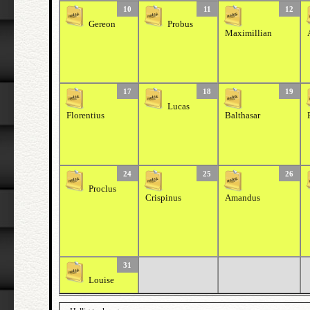
10
11
12
Gereon
Probus
Maximillian
17
18
19
Lucas
Florentius
Balthasar
24
25
26
Proclus
Crispinus
Amandus
31
Louise