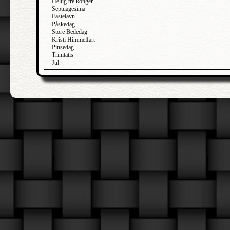
Hellig tre konger
Septuagesima
Fastelavn
Påskedag
Store Bededag
Kristi Himmelfart
Pinsedag
Trinitatis
Jul