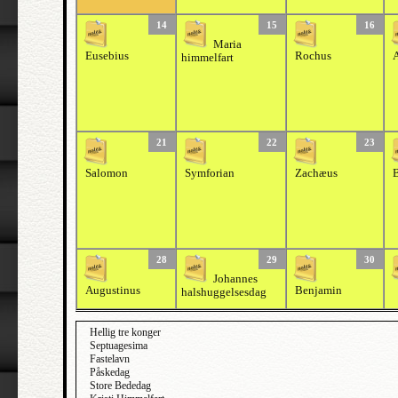
14
15
16
Maria
Eusebius
Rochus
A
himmelfart
21
22
23
Salomon
Symforian
Zachæus
28
29
30
Johannes
Augustinus
Benjamin
halshuggelsesdag
Hellig tre konger
Septuagesima
Fastelavn
Påskedag
Store Bededag