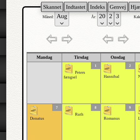
Skannet
Indtastet
Indeks
Genvej
Hjæ
Måned:
År:
Kal
Mandag
Tirsdag
Onsdag
1
2
Peters
Hannibal
fængsel
7
8
9
Ruth
Donatus
Romanus
L