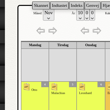
Skannet
Indtastet
Indeks
Genvej
Hjæ
Måned:
År:
Kal
Mandag
Tirsdag
Onsdag
4
5
6
Otto
Malachias
Leonhard
E