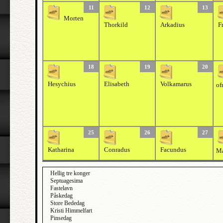
11
12
13
Morten
Thorkild
Arkadius
F
18
19
20
Hesychius
Elisabeth
Volkamarus
of
25
26
27
Katharina
Conradus
Facundus
Ma
Hellig tre konger
Septuagesima
Fastelavn
Påskedag
Store Bededag
Kristi Himmelfart
Pinsedag