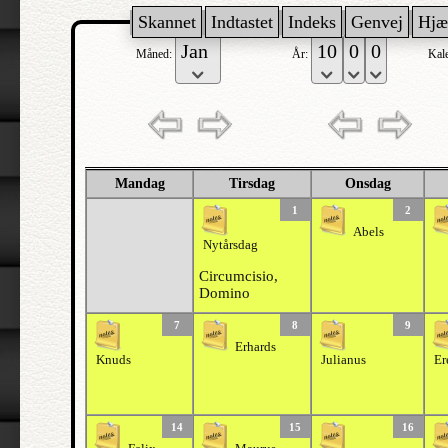
Skannet
Indtastet
Indeks
Genvej
Hjæ
Måned:
År:
Kal
Mandag
Tirsdag
Onsdag
1
2
Abels
Nytårsdag
Circumcisio,
Domino
7
8
9
Erhards
Knuds
Julianus
Er
14
15
16