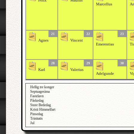
Felix
Maurus
Marcellus
An
21
22
23
Agnes
Vincent
Emerentias
Ti
28
29
30
Karl
Valerius
Adelgunde
Vi
Hellig tre konger
Septuagesima
Fastelavn
Påskedag
Store Bededag
Kristi Himmelfart
Pinsedag
Trinitatis
Jul