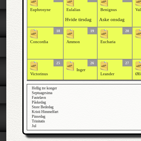
Euphrosyne
Eulalias
Benignus
Val
Hvide tirsdag
Aske onsdag
18
19
20
Concordia
Ammon
Eucharia
25
26
27
Inger
Victorinus
Leander
Øll
Hellig tre konger
Septuagesima
Fastelavn
Påskedag
Store Bededag
Kristi Himmelfart
Pinsedag
Trinitatis
Jul