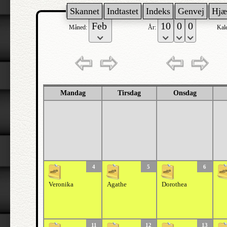
Skannet
Indtastet
Indeks
Genvej
Hjæ
Måned:
År:
Kal
Mandag
Tirsdag
Onsdag
4
5
6
Veronika
Agathe
Dorothea
11
12
13