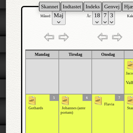
Skannet
Indtastet
Indeks
Genvej
Hjæ
Måned:
År:
Kal
Mandag
Tirsdag
Onsdag
Jac
Val
5
6
7
Flavia
Gothards
Johannes (ante
Sta
portam)