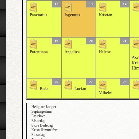
12
13
14
Pancratius
Ingenuus
Kristian
19
20
21
Potentiana
Angelica
Helene
Asc
Kris
Him
26
27
28
Beda
Lucian
Vilhelm
Hellig tre konger
Septuagesima
Fastelavn
Påskedag
Store Bededag
Kristi Himmelfart
Pinsedag