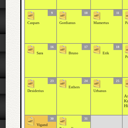
9
10
11
Caspars
Gordianus
Mamertus
P
16
17
18
Sara
Bruno
Erik
P
23
24
25
Esthers
Desiderius
Urbanus
As
Kr
H
30
31
Vigand