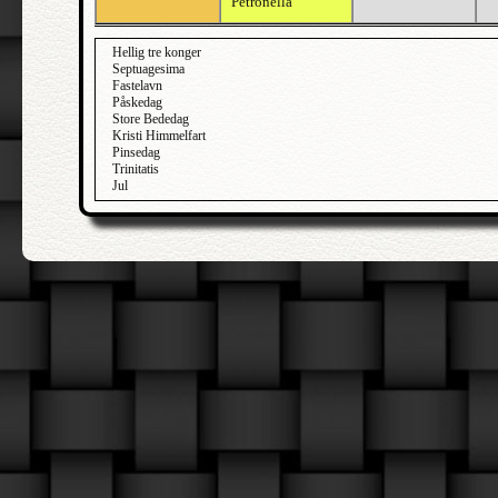
Petronella
Hellig tre konger
Septuagesima
Fastelavn
Påskedag
Store Bededag
Kristi Himmelfart
Pinsedag
Trinitatis
Jul