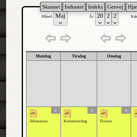
Skannet
Indtastet
Indeks
Genvej
Hjæ
Måned:
År:
Kal
Mandag
Tirsdag
Onsdag
2
3
4
Athanasius
Korsmessedag
Florian