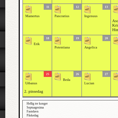
11
12
13
Mamertus
Pancratius
Ingenuus
Asc
Kri
Him
18
19
20
Erik
Potentiana
Angelica
25
26
27
Beda
Urbanus
Lucian
2. pinsedag
Hellig tre konger
Septuagesima
Fastelavn
Påskedag