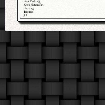
Store Bededag
Kristi Himmelfart
Pinsedag
Trinitatis
Jul