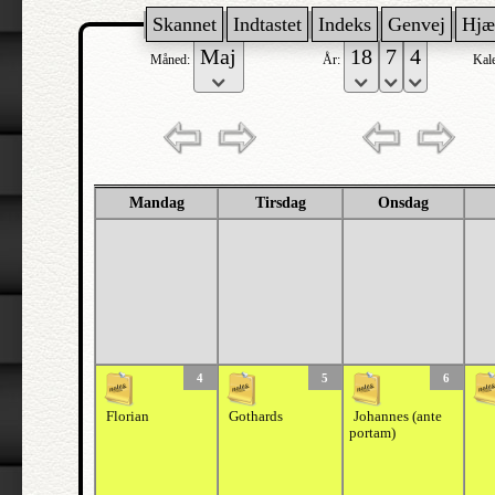
Skannet
Indtastet
Indeks
Genvej
Hjæ
Måned:
År:
Kal
Mandag
Tirsdag
Onsdag
4
5
6
Florian
Gothards
Johannes (ante
portam)