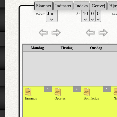
Skannet
Indtastet
Indeks
Genvej
Hjæ
Måned:
År:
Kal
Mandag
Tirsdag
Onsdag
3
4
5
Erasmus
Optatus
Bonifacius
No