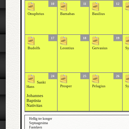
10
11
12
Onuphrius
Barnabas
Basilius
17
18
19
Budolfs
Leontius
Gervasius
Sy
24
25
26
Sankt
Prosper
Pelagius
Sy
Hans
Johannes
Baptista
Nativitas
Hellig tre konger
Septuagesima
Fastelavn