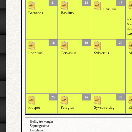
11
12
13
Cyrillus
Barnabas
Basilius
Fe
eu
Kr
Le
18
19
20
Leontius
Gervasius
Sylverius
A
25
26
27
Prosper
Pelagius
Syvsoverdag
E
Hellig tre konger
Septuagesima
Fastelavn