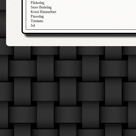
Påskedag
Store Bededag
Kristi Himmelfart
Pinsedag
Trinitatis
Jul