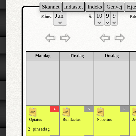
Skannet
Indtastet
Indeks
Genvej
Hjæ
Måned:
År:
Kal
Mandag
Tirsdag
Onsdag
4
5
6
Optatus
Bonifacius
Nobertus
Je
2. pinsedag