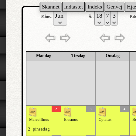
Skannet
Indtastet
Indeks
Genvej
Hjæ
Måned:
År:
Kal
Mandag
Tirsdag
Onsdag
2
3
4
Marcellinus
Erasmus
Optatus
Bo
2. pinsedag