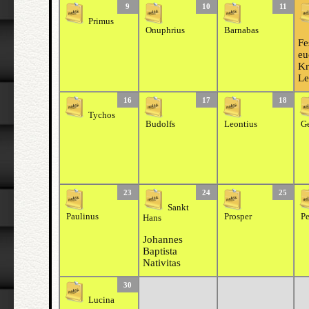
9
10
11
Primus
Onuphrius
Barnabas
Fe
eu
Kr
Le
16
17
18
Tychos
Budolfs
Leontius
Ge
23
24
25
Sankt
Paulinus
Prosper
Pe
Hans
Johannes
Baptista
Nativitas
30
Lucina