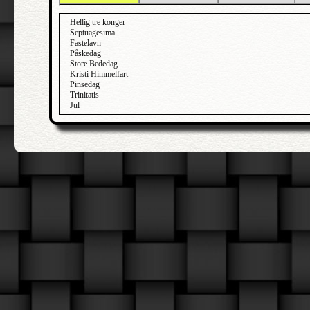
Hellig tre konger
Septuagesima
Fastelavn
Påskedag
Store Bededag
Kristi Himmelfart
Pinsedag
Trinitatis
Jul