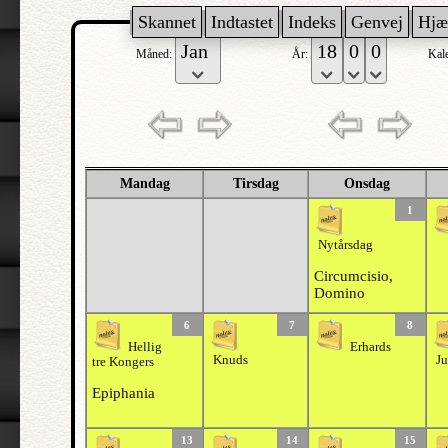
Skannet
Indtastet
Indeks
Genvej
Hjæ
Måned:
År:
Kal
Mandag
Tirsdag
Onsdag
1
Nytårsdag
Circumcisio,
Domino
6
7
8
Hellig
Erhards
Knuds
Ju
tre Kongers
Epiphania
13
14
15