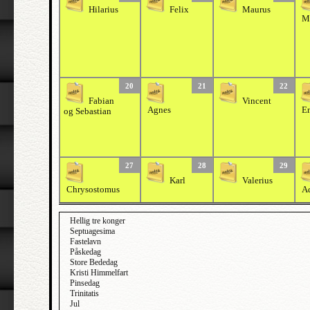
Hilarius
Felix
Maurus
Ma
20
21
22
Fabian
Vincent
Agnes
Em
og Sebastian
27
28
29
Karl
Valerius
Chrysostomus
A
Hellig tre konger
Septuagesima
Fastelavn
Påskedag
Store Bededag
Kristi Himmelfart
Pinsedag
Trinitatis
Jul